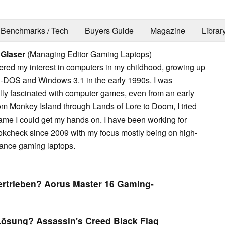
Benchmarks / Tech
Buyers Guide
Magazine
Librar
 Glaser
(Managing Editor Gaming Laptops)
vered my interest in computers in my childhood, growing up
-DOS and Windows 3.1 in the early 1990s. I was
lly fascinated with computer games, even from an early
om Monkey Island through Lands of Lore to Doom, I tried
ame I could get my hands on. I have been working for
kcheck since 2009 with my focus mostly being on high-
ance gaming laptops.
ertrieben? Aorus Master 16 Gaming-
ösung? Assassin's Creed Black Flag