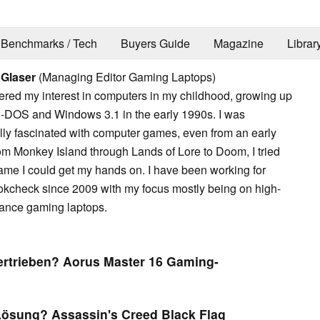
Benchmarks / Tech
Buyers Guide
Magazine
Librar
 Glaser
(Managing Editor Gaming Laptops)
vered my interest in computers in my childhood, growing up
-DOS and Windows 3.1 in the early 1990s. I was
lly fascinated with computer games, even from an early
om Monkey Island through Lands of Lore to Doom, I tried
ame I could get my hands on. I have been working for
kcheck since 2009 with my focus mostly being on high-
ance gaming laptops.
ertrieben? Aorus Master 16 Gaming-
ösung? Assassin's Creed Black Flag