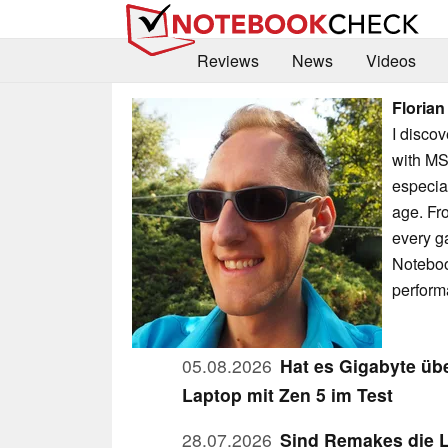
Reviews
News
Videos
Florian
I disco
with MS
especia
age. Fr
every g
Noteboo
perform
05.08.2026
Hat es Gigabyte üb
Laptop mit Zen 5 im Test
28.07.2026
Sind Remakes die L