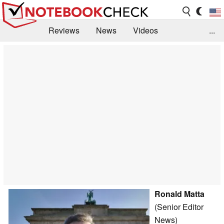
Reviews
News
Videos
...
Benchmarks / Tech
Buyers Guide
Magazine
Library
Search
Jobs
Ronald Matta
(Senior Editor
News)